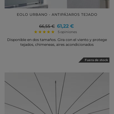
EOLO URBANO - ANTIPÁJAROS TEJADO
Precio
Precio
61,22 €
66,55 €
base
5 opiniones
Disponible en dos tamaños. Gira con el viento y protege
tejados, chimeneas, aires acondicionados
Fuera de stock