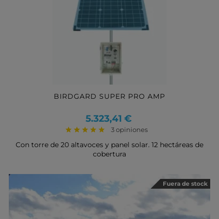
BIRDGARD SUPER PRO AMP
Precio
5.323,41 €
3 opiniones
Con torre de 20 altavoces y panel solar. 12 hectáreas de
cobertura
Fuera de stock