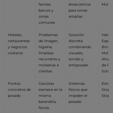
farolas,
bioacústicos
Multi
barcos y
para zonas
zonas
amplias
comunes
Hoteles,
Problemas
Solución
Halcó
restaurantes
de imagen,
discreta
Espant
y negocios
higiene,
combinando
BirdGa
costeros
limpieza
visuales,
Multi
recurrente y
sonido y
Ahuye
molestias a
antiposado
de Páj
clientes
Solar
Puntos
Gaviotas
Sistemas
Eolo U
concretos de
siempre en la
físicos que
StopGu
posado
misma
impiden el
StopGu
barandilla,
posado
farola,