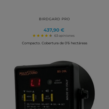
BIRDGARD PRO
Precio
437,90 €
63 opiniones
Compacto. Cobertura de 0’6 hectáreas