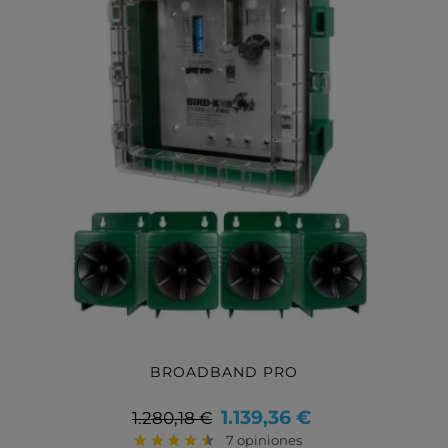
BROADBAND PRO
Precio
Precio
1.139,36 €
1.280,18 €
base
7 opiniones