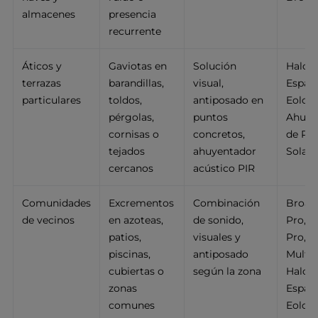
almacenes
presencia
recurrente
Áticos y
Gaviotas en
Solución
Halcó
terrazas
barandillas,
visual,
Espant
particulares
toldos,
antiposado en
Eolo U
pérgolas,
puntos
Ahuye
cornisas o
concretos,
de Páj
tejados
ahuyentador
Solar
cercanos
acústico PIR
Comunidades
Excrementos
Combinación
Broad
de vecinos
en azoteas,
de sonido,
Pro, B
patios,
visuales y
Pro,
piscinas,
antiposado
Multi
cubiertas o
según la zona
Halcó
zonas
Espant
comunes
Eolo 