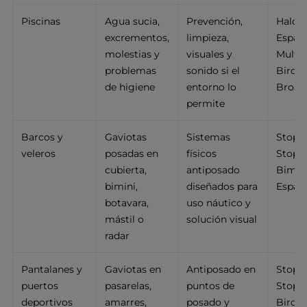
Piscinas
Agua sucia,
Prevención,
Halcó
excrementos,
limpieza,
Espant
molestias y
visuales y
Multi
problemas
sonido si el
BirdGa
de higiene
entorno lo
Broad
permite
Barcos y
Gaviotas
Sistemas
StopGu
veleros
posadas en
físicos
StopG
cubierta,
antiposado
Bimini
bimini,
diseñados para
Espan
botavara,
uso náutico y
mástil o
solución visual
radar
Pantalanes y
Gaviotas en
Antiposado en
StopGu
puertos
pasarelas,
puntos de
StopGu
deportivos
amarres,
posado y
BirdGa