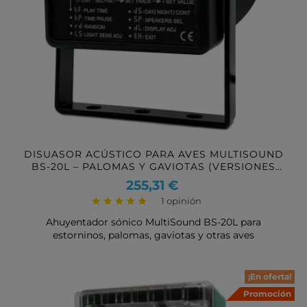
DISUASOR ACÚSTICO PARA AVES MULTISOUND
BS-20L – PALOMAS Y GAVIOTAS (VERSIONES
MULTIAVE Y ESPECIAL GAVIOTAS)
Precio
255,31 €
1 opinión
Ahuyentador sónico MultiSound BS-20L para
estorninos, palomas, gaviotas y otras aves
¡En oferta!
Promoción