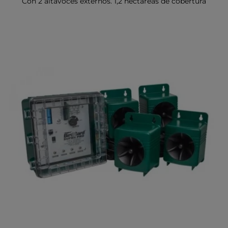
Con 2 altavoces externos. 1,2 hectáreas de cobertura