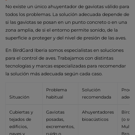
No existe un único ahuyentador de gaviotas válido para
todos los problemas. La solución adecuada depende de
si las gaviotas se posan en un punto concreto o en una
zona amplia, de si el entorno permite sonido, de la
superficie a proteger y del nivel de presión de las aves.
En BirdGard Iberia somos especialistas en soluciones
para el control de aves. Trabajamos con distintas
tecnologías y marcas especializadas para recomendar
la solución más adecuada según cada caso.
Problema
Solución
Produ
Situación
habitual
recomendada
adecu
Cubiertas y
Gaviotas
Ahuyentadores
BirdG
tejados de
posadas,
bioacústicos
(o sup
edificios,
excrementos,
Multi
naves y
ruido o
Broad