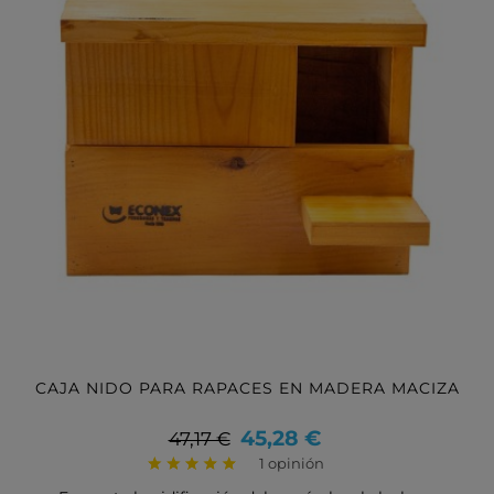
CAJA NIDO PARA RAPACES EN MADERA MACIZA
Precio
Precio
45,28 €
47,17 €
base
1 opinión