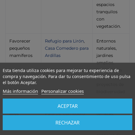
espacios
tranquilos
con
vegetación.
Favorecer
Refugio para Lirón
,
Entornos
pequeños
Casa Comedero para
naturales,
mamíferos
Ardillas
jardines
amplios,
fincas, áreas
Esta tienda utiliza cookies para mejorar tu experiencia de
compra y navegación. Para dar tu consentimiento de uso pulsa
arboladas y
el botón Aceptar.
proyectos de
Más información
Personalizar cookies
biodiversidad.
ACEPTAR
Alimentar
Comedero para
Jardines,
aves
Pájaros
,
Comedero
terrazas,
silvestres
para Pájaros "Bird
patios,
RECHAZAR
Bar"
colegios y