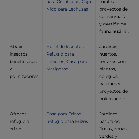
para Cernícalos
,
Caja
rurales,
Nido para Lechuzas
proyectos de
conservación
y gestión de
fauna auxiliar.
Atraer
Hotel de Insectos
,
Jardines,
insectos
Refugio para
huertos,
beneficiosos
Insectos
,
Casa para
terrazas con
y
Mariposas
plantas,
polinizadores
colegios,
parques y
proyectos de
polinización.
Ofrecer
Casa para Erizos
,
Jardines
refugio a
Refugio para Erizos
naturales,
erizos
fincas, zonas
verdes y