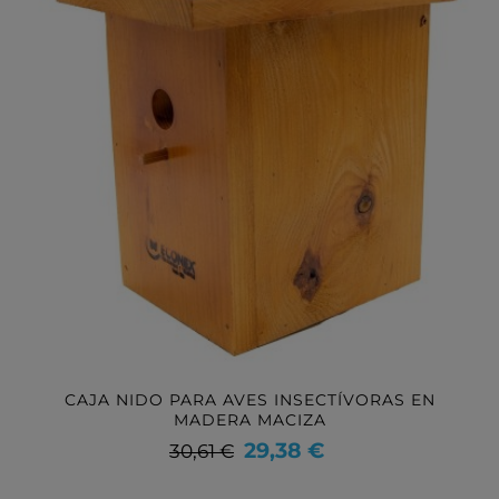
CAJA NIDO PARA AVES INSECTÍVORAS EN
MADERA MACIZA
Precio
Precio
29,38 €
30,61 €
base