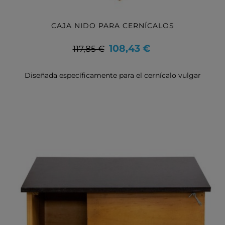
CAJA NIDO PARA CERNÍCALOS
Precio
Precio
108,43 €
117,85 €
base
Diseñada específicamente para el cernícalo vulgar