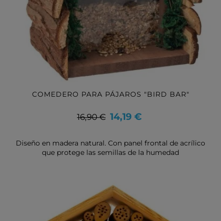
COMEDERO PARA PÁJAROS "BIRD BAR"
Precio
Precio
14,19 €
16,90 €
base
Diseño en madera natural. Con panel frontal de acrílico
que protege las semillas de la humedad