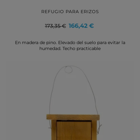
REFUGIO PARA ERIZOS
Precio
Precio
166,42 €
173,35 €
base
En madera de pino. Elevado del suelo para evitar la
humedad. Techo practicable