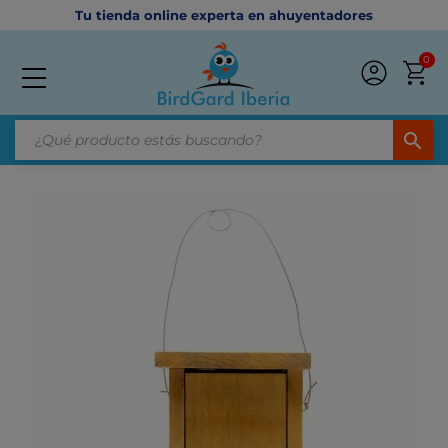
Tu tienda online experta en ahuyentadores
0
search