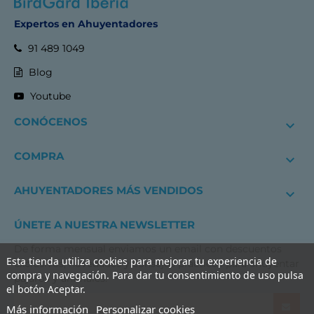
Expertos en Ahuyentadores
91 489 1049
Blog
Youtube
CONÓCENOS

COMPRA

AHUYENTADORES MÁS VENDIDOS

ÚNETE A NUESTRA NEWSLETTER
De forma mensual enviamos un email con descuentos
Esta tienda utiliza cookies para mejorar tu experiencia de
exclusivos, novedades y consejos prácticos para ahuyentar
compra y navegación. Para dar tu consentimiento de uso pulsa
pájaros y animales.
el botón Aceptar.
Más información
Personalizar cookies