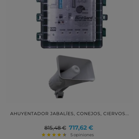
AHUYENTADOR JABALÍES, CONEJOS, CIERVOS...
Precio
Precio
717,62 €
815,48 €
base
5 opiniones