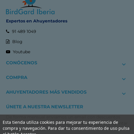
Expertos en Ahuyentadores
91 489 1049
Blog
Youtube
CONÓCENOS

COMPRA

AHUYENTADORES MÁS VENDIDOS

ÚNETE A NUESTRA NEWSLETTER
De forma mensual enviamos un email con descuentos
Esta tienda utiliza cookies para mejorar tu experiencia de
exclusivos, novedades y consejos prácticos para ahuyentar
compra y navegación. Para dar tu consentimiento de uso pulsa
pájaros y animales.