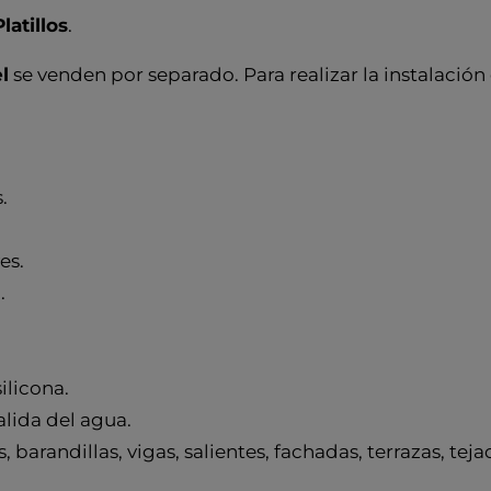
latillos
.
l
se venden por separado. Para realizar la instalació
.
es.
.
ilicona.
alida del agua.
s, barandillas, vigas, salientes, fachadas, terrazas, tej