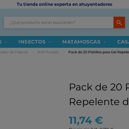
Tu tienda online experta en ahuyentadores
search
S
INSECTOS
MATAMOSCAS
CAS
tador de Pájaros
Anti Posado
Pack de 20 Platillos para Gel Repel
Pack de 20 P
Repelente d
11,74 €