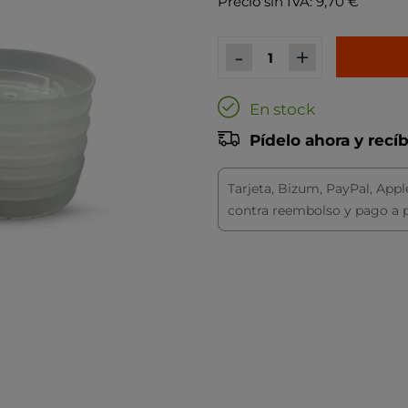
Precio sin IVA: 9,70 €
-
+
En stock
Pídelo ahora y recí
Tarjeta, Bizum, PayPal, Appl
contra reembolso y pago a 