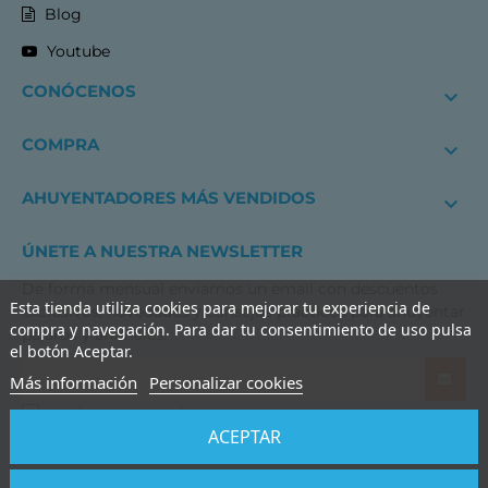
Blog
Youtube
CONÓCENOS

COMPRA

AHUYENTADORES MÁS VENDIDOS

ÚNETE A NUESTRA NEWSLETTER
De forma mensual enviamos un email con descuentos
Esta tienda utiliza cookies para mejorar tu experiencia de
exclusivos, novedades y consejos prácticos para ahuyentar
compra y navegación. Para dar tu consentimiento de uso pulsa
pájaros y animales.
el botón Aceptar.
Más información
Personalizar cookies
He leído y acepto los
términos y condiciones de uso
y la
ACEPTAR
política de privacidad
BIRDGARD IBERIA EN