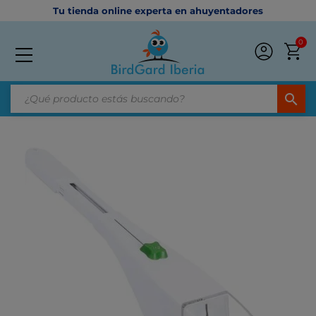
Tu tienda online experta en ahuyentadores
0
search