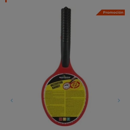
Promoción
‹
›