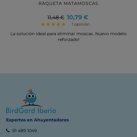
RAQUETA MATAMOSCAS
Precio
Precio
10,79 €
11,48 €
base
1 opinión
La solución ideal para eliminar moscas. Nuevo modelo
reforzado!
Expertos en Ahuyentadores
91 489 1049