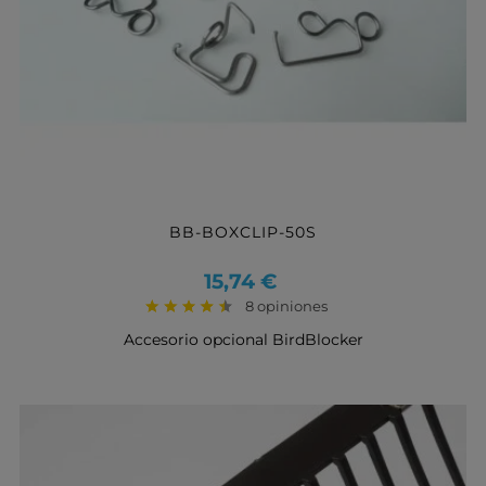
BB-BOXCLIP-50S
Precio
15,74 €
8 opiniones
Accesorio opcional BirdBlocker